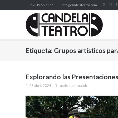
Saltar
+573197725277
info@candelateatro.com
al
contenido
Etiqueta:
Grupos artísticos pa
Explorando las Presentaciones
23 abril, 2024
candelateatro.club